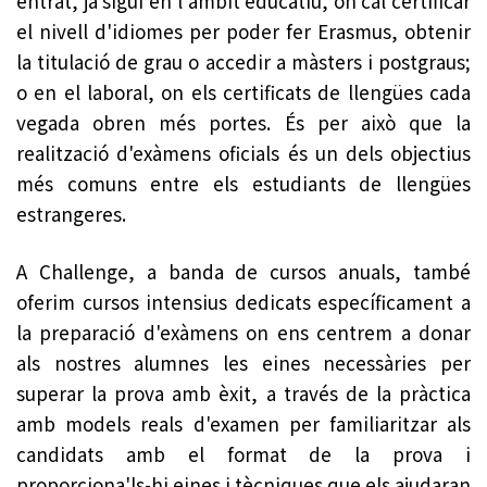
entrat, ja sigui en l'àmbit educatiu, on cal certificar
el nivell d'idiomes per poder fer Erasmus, obtenir
la titulació de grau o accedir a màsters i postgraus;
o en el laboral, on els certificats de llengües cada
vegada obren més portes. És per això que la
realització d'exàmens oficials és un dels objectius
més comuns entre els estudiants de llengües
estrangeres.
A Challenge, a banda de cursos anuals, també
oferim cursos intensius dedicats específicament a
la preparació d'exàmens on ens centrem a donar
als nostres alumnes les eines necessàries per
superar la prova amb èxit, a través de la pràctica
amb models reals d'examen per familiaritzar als
candidats amb el format de la prova i
proporciona'ls-hi eines i tècniques que els ajudaran